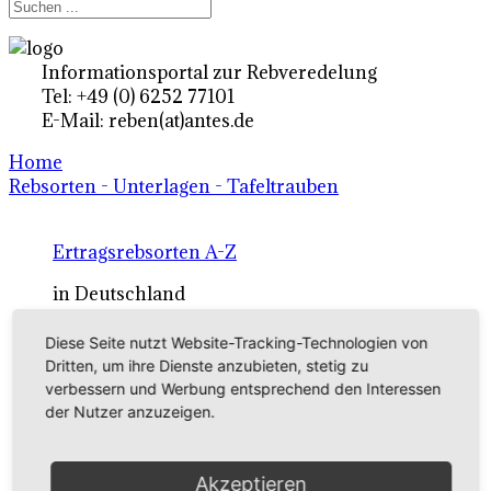
Informationsportal zur Rebveredelung
Tel: +49 (0) 6252 77101
E-Mail: reben(at)antes.de
Home
Rebsorten - Unterlagen - Tafeltrauben
Ertragsrebsorten A-Z
in Deutschland
Diese Seite nutzt Website-Tracking-Technologien von
Rebsorten international
Dritten, um ihre Dienste anzubieten, stetig zu
verbessern und Werbung entsprechend den Interessen
externe Links
der Nutzer anzuzeigen.
Tafeltraubensorten
Akzeptieren