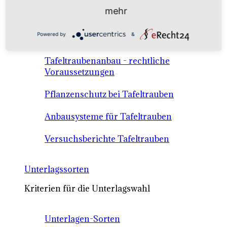
Anbausysteme & Recht
mehr
Powered by
&
Tafeltrauben A-Z Sortenbeschreibungen
Tafeltraubenanbau - rechtliche
Voraussetzungen
Pflanzenschutz bei Tafeltrauben
Anbausysteme für Tafeltrauben
Versuchsberichte Tafeltrauben
Unterlagssorten
Kriterien für die Unterlagswahl
Unterlagen-Sorten