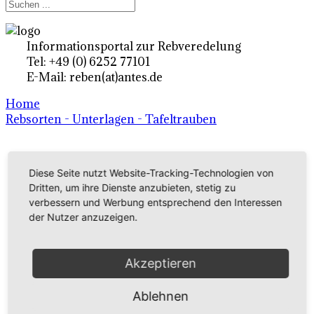
Informationsportal zur Rebveredelung
Tel: +49 (0) 6252 77101
E-Mail: reben(at)antes.de
Home
Rebsorten - Unterlagen - Tafeltrauben
Ertragsrebsorten A-Z
Diese Seite nutzt Website-Tracking-Technologien von
in Deutschland
Dritten, um ihre Dienste anzubieten, stetig zu
verbessern und Werbung entsprechend den Interessen
der Nutzer anzuzeigen.
Rebsorten international
externe Links
Akzeptieren
Ablehnen
Tafeltraubensorten