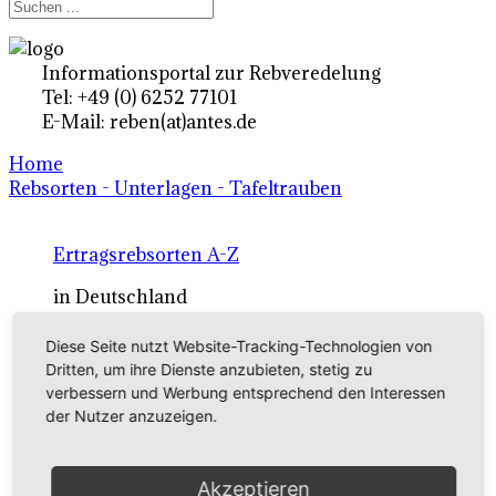
Informationsportal zur Rebveredelung
Tel: +49 (0) 6252 77101
E-Mail: reben(at)antes.de
Home
Rebsorten - Unterlagen - Tafeltrauben
Ertragsrebsorten A-Z
in Deutschland
Diese Seite nutzt Website-Tracking-Technologien von
Rebsorten international
Dritten, um ihre Dienste anzubieten, stetig zu
verbessern und Werbung entsprechend den Interessen
externe Links
der Nutzer anzuzeigen.
Tafeltraubensorten
Akzeptieren