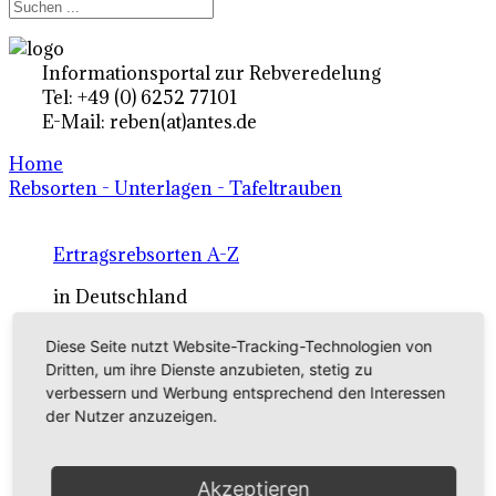
Informationsportal zur Rebveredelung
Tel: +49 (0) 6252 77101
E-Mail: reben(at)antes.de
Home
Rebsorten - Unterlagen - Tafeltrauben
Ertragsrebsorten A-Z
in Deutschland
Diese Seite nutzt Website-Tracking-Technologien von
Rebsorten international
Dritten, um ihre Dienste anzubieten, stetig zu
verbessern und Werbung entsprechend den Interessen
externe Links
der Nutzer anzuzeigen.
Tafeltraubensorten
Akzeptieren