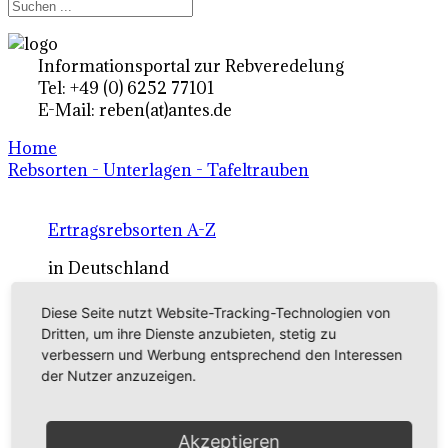
Informationsportal zur Rebveredelung
Tel: +49 (0) 6252 77101
E-Mail: reben(at)antes.de
Home
Rebsorten - Unterlagen - Tafeltrauben
Ertragsrebsorten A-Z
in Deutschland
Diese Seite nutzt Website-Tracking-Technologien von
Rebsorten international
Dritten, um ihre Dienste anzubieten, stetig zu
verbessern und Werbung entsprechend den Interessen
externe Links
der Nutzer anzuzeigen.
Tafeltraubensorten
Akzeptieren