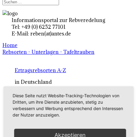
Informationsportal zur Rebveredelung
Tel: +49 (0) 6252 77101
E-Mail: reben(at)antes.de
Home
Rebsorten - Unterlagen - Tafeltrauben
Ertragsrebsorten A-Z
in Deutschland
Diese Seite nutzt Website-Tracking-Technologien von
Rebsorten international
Dritten, um ihre Dienste anzubieten, stetig zu
verbessern und Werbung entsprechend den Interessen
externe Links
der Nutzer anzuzeigen.
Tafeltraubensorten
Akzeptieren