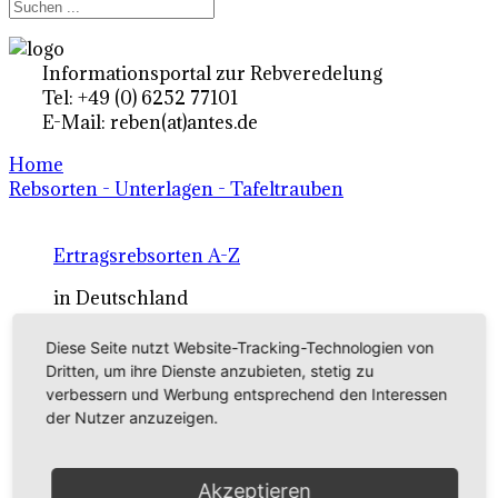
Informationsportal zur Rebveredelung
Tel: +49 (0) 6252 77101
E-Mail: reben(at)antes.de
Home
Rebsorten - Unterlagen - Tafeltrauben
Ertragsrebsorten A-Z
in Deutschland
Diese Seite nutzt Website-Tracking-Technologien von
Rebsorten international
Dritten, um ihre Dienste anzubieten, stetig zu
verbessern und Werbung entsprechend den Interessen
externe Links
der Nutzer anzuzeigen.
Tafeltraubensorten
Akzeptieren