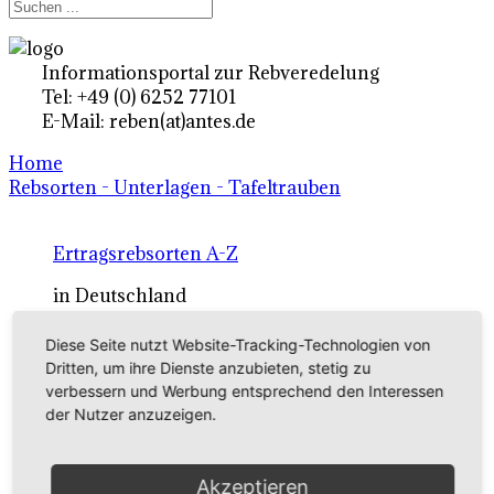
Informationsportal zur Rebveredelung
Tel: +49 (0) 6252 77101
E-Mail: reben(at)antes.de
Home
Rebsorten - Unterlagen - Tafeltrauben
Ertragsrebsorten A-Z
in Deutschland
Diese Seite nutzt Website-Tracking-Technologien von
Rebsorten international
Dritten, um ihre Dienste anzubieten, stetig zu
verbessern und Werbung entsprechend den Interessen
externe Links
der Nutzer anzuzeigen.
Tafeltraubensorten
Akzeptieren