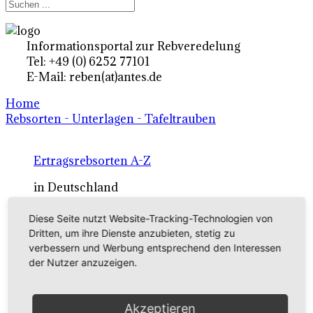
Informationsportal zur Rebveredelung
Tel: +49 (0) 6252 77101
E-Mail: reben(at)antes.de
Home
Rebsorten - Unterlagen - Tafeltrauben
Ertragsrebsorten A-Z
in Deutschland
Diese Seite nutzt Website-Tracking-Technologien von
Rebsorten international
Dritten, um ihre Dienste anzubieten, stetig zu
verbessern und Werbung entsprechend den Interessen
externe Links
der Nutzer anzuzeigen.
Tafeltraubensorten
Akzeptieren