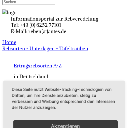
Informationsportal zur Rebveredelung
Tel: +49 (0) 6252 77101
E-Mail: reben(at)antes.de
Home
Rebsorten - Unterlagen - Tafeltrauben
Ertragsrebsorten A-Z
in Deutschland
Diese Seite nutzt Website-Tracking-Technologien von
Rebsorten international
Dritten, um ihre Dienste anzubieten, stetig zu
verbessern und Werbung entsprechend den Interessen
externe Links
der Nutzer anzuzeigen.
Tafeltraubensorten
Akzeptieren