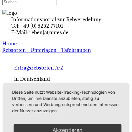
Informationsportal zur Rebveredelung
Tel: +49 (0) 6252 77101
E-Mail: reben(at)antes.de
Home
Rebsorten - Unterlagen - Tafeltrauben
Ertragsrebsorten A-Z
in Deutschland
Diese Seite nutzt Website-Tracking-Technologien von
Rebsorten international
Dritten, um ihre Dienste anzubieten, stetig zu
verbessern und Werbung entsprechend den Interessen
externe Links
der Nutzer anzuzeigen.
Tafeltraubensorten
Akzeptieren