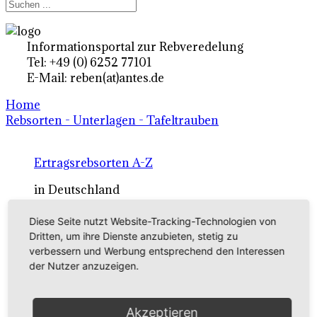
Informationsportal zur Rebveredelung
Tel: +49 (0) 6252 77101
E-Mail: reben(at)antes.de
Home
Rebsorten - Unterlagen - Tafeltrauben
Ertragsrebsorten A-Z
in Deutschland
Diese Seite nutzt Website-Tracking-Technologien von
Rebsorten international
Dritten, um ihre Dienste anzubieten, stetig zu
verbessern und Werbung entsprechend den Interessen
externe Links
der Nutzer anzuzeigen.
Tafeltraubensorten
Akzeptieren